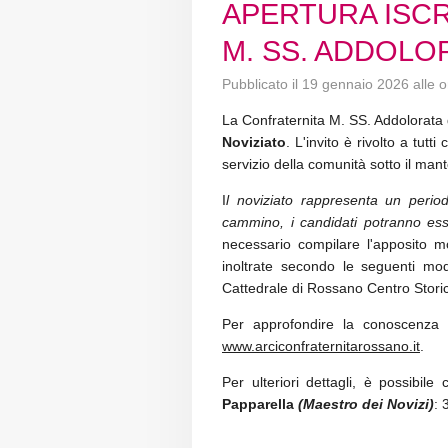
APERTURA ISCR
M. SS. ADDOLO
Pubblicato il 19 gennaio 2026 alle 
La Confraternita M. SS. Addolorata 
Noviziato
. L'invito è rivolto a tut
servizio della comunità sotto il man
I
l noviziato rappresenta un perio
cammino, i candidati potranno esse
necessario compilare l'apposito mo
inoltrate secondo le seguenti moda
Cattedrale di Rossano Centro Storic
Per approfondire la conoscenza de
www.arciconfraternitarossano.it
.
Per ulteriori dettagli, è possibile
Papparella
(Maestro dei Novizi)
: 