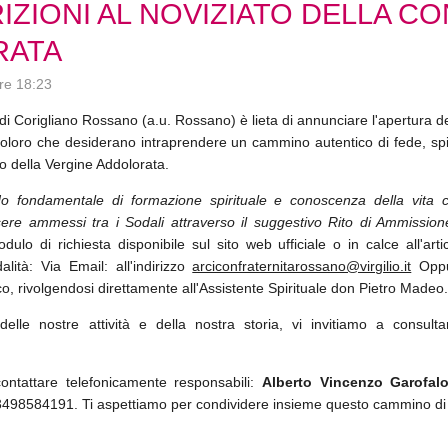
IZIONI AL NOVIZIATO DELLA C
RATA
ore 18:23
di Corigliano Rossano (a.u. Rossano) è lieta di annunciare l'apertura de
ti coloro che desiderano intraprendere un cammino autentico di fede, spir
to della Vergine Addolorata.
do fondamentale di formazione spirituale e conoscenza della vita c
re ammessi tra i Sodali attraverso il suggestivo Rito di Ammissione
dulo di richiesta disponibile sul sito web ufficiale o in calce all'
lità: Via Email: all'indirizzo
arciconfraternitarossano@virgilio.it
Oppu
o, rivolgendosi direttamente all'Assistente Spirituale don Pietro Madeo.
lle nostre attività e della nostra storia, vi invitiamo a consultare
 contattare telefonicamente responsabili:
Alberto Vincenzo Garofal
3498584191. Ti aspettiamo per condividere insieme questo cammino di 