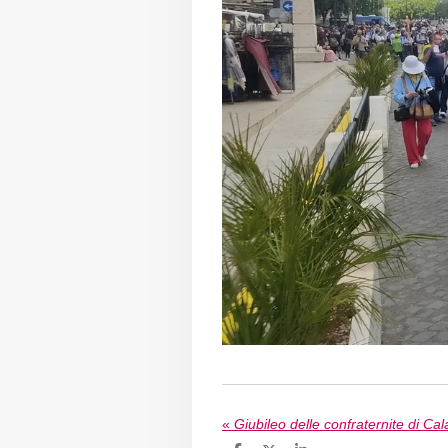
«
Giubileo delle confraternite di Ca