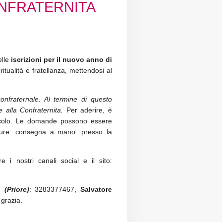
ONFRATERNITA
lle
iscrizioni per il nuovo anno di
itualità e fratellanza, mettendosi al
onfraternale. Al termine di questo
 alla Confraternita.
Per aderire, è
articolo. Le domande possono essere
re: consegna a mano: presso la
 i nostri canali social e il sito:
o
(Priore)
: 3283377467,
Salvatore
grazia.