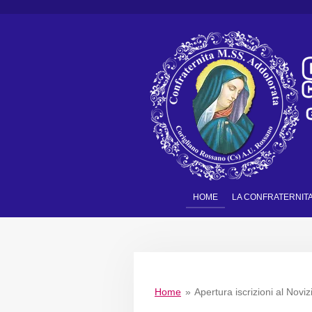
Vai
al
contenuto
principale
HOME
LA CONFRATERNIT
Home
»
Apertura iscrizioni al Novi