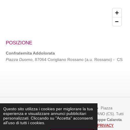
POSIZIONE
Confraternita Addolorata
Piazza Duomo
, 87064 Corigliano Rossano (a.u. Rossano) - CS
Copyright © 2006 Confraternita Maria SS. Addolorata. • Piazza
Questo sito utilizza i cookies per migliorare la tua
esperienza e visualizzare annunci pubblicitari
Duomo • 87064 CORIGLIANO ROSSANO a.u. ROSSANO (CS). Tutti
personalizzati. Cliccando su "Accetta" acconsenti
i diritti riservati. Realizzazione sito web a cura dI
Giuseppe Calarota
.
all'uso di tutti i cookies.
On line dal 3 ottobre 2006.
Leggi le normative della
PRIVACY