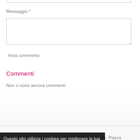
Messaggio *
Invia commento
Commenti
Non ci sono ancora commenti.
Copyright © 2006 Confraternita Maria SS. Addolorata. • Piazza
Questo sito utilizza i cookies per migliorare la tua