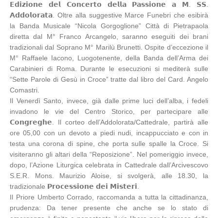
𝗘𝗱𝗶𝘇𝗶𝗼𝗻𝗲 𝗱𝗲𝗹 𝗖𝗼𝗻𝗰𝗲𝗿𝘁𝗼 𝗱𝗲𝗹𝗹𝗮 𝗣𝗮𝘀𝘀𝗶𝗼𝗻𝗲 𝗮 𝗠. 𝗦𝗦.
𝗔𝗱𝗱𝗼𝗹𝗼𝗿𝗮𝘁𝗮. Oltre alla suggestive Marce Funebri che esibirà
la Banda Musicale “Nicola Gorgoglione” Città di Pietrapaola
diretta dal M° Franco Arcangelo, saranno eseguiti dei brani
tradizionali dal Soprano M° Marilù Brunetti. Ospite d’eccezione il
M° Raffaele Iacono, Luogotenente, della Banda dell’Arma dei
Carabinieri di Roma. Durante le esecuzioni si mediterà sulle
“Sette Parole di Gesù in Croce” tratte dal libro del Card. Angelo
Comastri.
Il Venerdì Santo, invece, già dalle prime luci dell’alba, i fedeli
invadono le vie del Centro Storico, per partecipare alle
𝗖𝗼𝗻𝗴𝗿𝗲𝗴𝗵𝗲. Il corteo dell’Addolorata/Cattedrale, partirà alle
ore 05,00 con un devoto a piedi nudi, incappucciato e con in
testa una corona di spine, che porta sulle spalle la Croce. Si
visiteranno gli altari della “Reposizione”. Nel pomeriggio invece,
dopo, l’Azione Liturgica celebrata in Cattedrale dall’Arcivescovo
S.E.R. Mons. Maurizio Aloise, si svolgerà, alle 18.30, la
tradizionale 𝗣𝗿𝗼𝗰𝗲𝘀𝘀𝗶𝗼𝗻𝗲 𝗱𝗲𝗶 𝗠𝗶𝘀𝘁𝗲𝗿𝗶.
Il Priore Umberto Corrado, raccomanda a tutta la cittadinanza,
prudenza: Da tener presente che anche se lo stato di