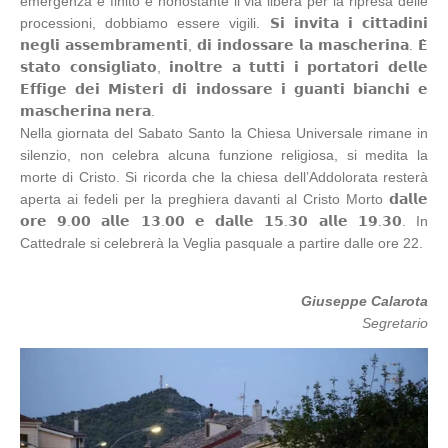
emergenza è finito e nonostante il via libera per la ripresa delle
processioni, dobbiamo essere vigili. 𝗦𝗶 𝗶𝗻𝘃𝗶𝘁𝗮 𝗶 𝗰𝗶𝘁𝘁𝗮𝗱𝗶𝗻𝗶
𝗻𝗲𝗴𝗹𝗶 𝗮𝘀𝘀𝗲𝗺𝗯𝗿𝗮𝗺𝗲𝗻𝘁𝗶, 𝗱𝗶 𝗶𝗻𝗱𝗼𝘀𝘀𝗮𝗿𝗲 𝗹𝗮 𝗺𝗮𝘀𝗰𝗵𝗲𝗿𝗶𝗻𝗮. 𝗘̀
𝘀𝘁𝗮𝘁𝗼 𝗰𝗼𝗻𝘀𝗶𝗴𝗹𝗶𝗮𝘁𝗼, 𝗶𝗻𝗼𝗹𝘁𝗿𝗲 𝗮 𝘁𝘂𝘁𝘁𝗶 𝗶 𝗽𝗼𝗿𝘁𝗮𝘁𝗼𝗿𝗶 𝗱𝗲𝗹𝗹𝗲
𝗘𝗳𝗳𝗶𝗴𝗲 𝗱𝗲𝗶 𝗠𝗶𝘀𝘁𝗲𝗿𝗶 𝗱𝗶 𝗶𝗻𝗱𝗼𝘀𝘀𝗮𝗿𝗲 𝗶 𝗴𝘂𝗮𝗻𝘁𝗶 𝗯𝗶𝗮𝗻𝗰𝗵𝗶 𝗲
𝗺𝗮𝘀𝗰𝗵𝗲𝗿𝗶𝗻𝗮 𝗻𝗲𝗿𝗮.
Nella giornata del Sabato Santo la Chiesa Universale rimane in
silenzio, non celebra alcuna funzione religiosa, si medita la
morte di Cristo. Si ricorda che la chiesa dell’Addolorata resterà
aperta ai fedeli per la preghiera davanti al Cristo Morto 𝗱𝗮𝗹𝗹𝗲
𝗼𝗿𝗲 𝟵.𝟬𝟬 𝗮𝗹𝗹𝗲 𝟭𝟯.𝟬𝟬 𝗲 𝗱𝗮𝗹𝗹𝗲 𝟭𝟱.𝟯𝟬 𝗮𝗹𝗹𝗲 𝟭𝟵.𝟯𝟬. In
Cattedrale si celebrerà la Veglia pasquale a partire dalle ore 22.
Giuseppe Calarota
Segretario